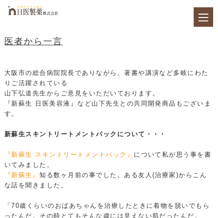
医者から一言
大阪市の総合病院院長でありながら、著書や講演など多岐にわた
りご活躍されている
山下弘道先生からご意見をいただいております。
『新蘇生 日医美容液』など山下先生との共同開発商品もございま
す。
新蘇生スキントリートメントパックについて・・・
『新蘇生 スキントリートメントパック』
について私が思う事を書
いてみました。
『新蘇生』
知る数ヶ月前の事でした。ある友人(治療家)からこん
な話を聞きました。
「70歳くらいのおばあちゃんを治療したときに着物を脱いでもら
ったんだ。その時とてもそんな歳には見えない肌だったんだ。