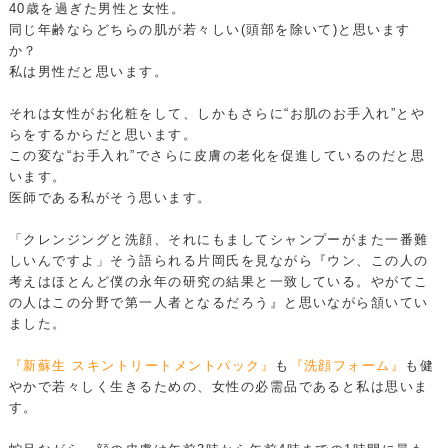
40歳を過ぎた男性と女性。
同じ年齢ならどちらの肌が若々しい(頭部を除いて)と思います
か？
私は男性だと思います。
それは女性がお化粧をして、しかもさらに“お肌のお手入れ”とや
らをするからだと思います。
この変な“お手入れ”でさらに皮膚の老化を促進しているのだと思
います。
医師である私がそう思います。
「クレンジングと洗顔、それにもましてシャンプーがまた一番難
しいんですよ」そう語られる片岡氏を見ながら『ウン、この人の
考えはほとんど僕の永年の研究の結果と一致している。やがてこ
の人はこの分野で第一人者となるだろう』と思いながら頷いてい
ました。
『新蘇生 スキントリートメントパック』
も
『洗顔フォーム』
も健
やかで若々しく生きるための、女性の必需品であると私は思いま
す。