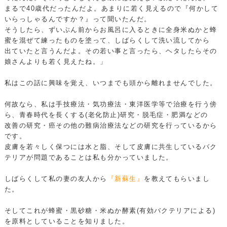
まるで40歳代だったんだよ。あまりに若く見えるので『何かして
いらっしゃるんですか？』って聞いたんだ。
そうしたら、ずいぶん前からお風呂に入るときに全身米ぬかと蜂
蜜を混ぜて練ったものを塗って、しばらくして洗い流してから
出ていたと言うんだよ。その若い事と言ったら、ヘタしたらその
娘さんよりも若く見えたね。」
私はこの話に興味を覚え、いつまでも頭から離れませんでした。
何故なら、私は手技療法・気功療法・東洋医学等で治療を行う傍
ら、青春時代を長くする(老化防止)研究・脱毛症・肥満などの
改善の研究・癌その他の難病治療法などの研究を行っているから
です。
皮膚を若々しく保つには水と脂、そして皮膚に共生しているバク
テリアが問題であることは私も分かっていました。
しばらくして私の妻の友人から
『新蘇生』
を教えてもらいまし
た。
そしてこれが蜂蜜・黒砂糖・米ぬか酵素(有効バクテリアによる)
を原料としていることを知りました。